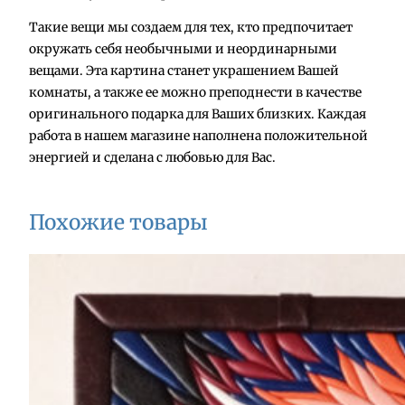
о
Такие вещи мы создаем для тех, кто предпочитает
в
окружать себя необычными и неординарными
а
вещами. Эта картина станет украшением Вашей
р
комнаты, а также ее можно преподнести в качестве
а
оригинального подарка для Ваших близких. Каждая
К
работа в нашем магазине наполнена положительной
а
энергией и сделана с любовью для Вас.
р
т
и
Похожие товары
н
а
"
С
а
к
у
р