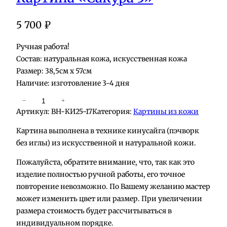
5 700
₽
Ручная работа!
Состав: натуральная кожа, искусственная кожа
Размер: 38,5см х 57см
Наличие: изготовление 3-4 дня
К
−
+
Артикул:
BH-КИ25-17
Категория:
Картины из кожи
о
л
Картина выполнена в технике кинусайга (пэчворк
и
без иглы) из искусственной и натуральной кожи.
ч
Пожалуйста, обратите внимание, что, так как это
е
изделие полностью ручной работы, его точное
с
повторение невозможно. По Вашему желанию мастер
т
может изменить цвет или размер. При увеличении
в
размера стоимость будет рассчитываться в
о
индивидуальном порядке.
т