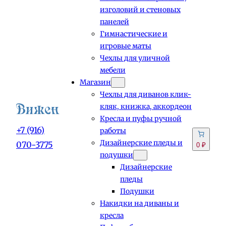
изголовий и стеновых
панелей
Гимнастические и
игровые маты
Чехлы для уличной
мебели
Магазин
Чехлы для диванов клик-
кляк, книжка, аккордеон
Кресла и пуфы ручной
+7 (916)
работы
Дизайнерские пледы и
070-3775
0 ₽
подушки
Дизайнерские
пледы
Подушки
Накидки на диваны и
кресла