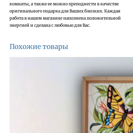
р
комнаты, а также ее можно преподнести в качестве
а
оригинального подарка для Ваших близких. Каждая
К
работа в нашем магазине наполнена положительной
а
энергией и сделана с любовью для Вас.
р
т
и
Похожие товары
н
а
"
С
а
к
у
р
а
1
"