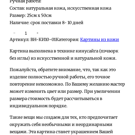
Ручная работа!
Состав: натуральная кожа, искусственная кожа
Размер: 25см х 50см
Наличие: срок поставки 8- 10 дней
К
−
+
Артикул:
BH-КИ10-01
Категория:
Картины из кожи
о
л
Картина выполнена в технике кинусайга (пэчворк
и
без иглы) из искусственной и натуральной кожи.
ч
Пожалуйста, обратите внимание, что, так как это
е
изделие полностью ручной работы, его точное
с
повторение невозможно. По Вашему желанию мастер
т
может изменить цвет или размер. При увеличении
в
размера стоимость будет рассчитываться в
о
индивидуальном порядке.
т
о
Такие вещи мы создаем для тех, кто предпочитает
в
окружать себя необычными и неординарными
а
вещами. Эта картина станет украшением Вашей