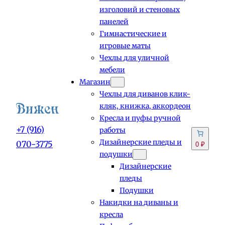
изголовий и стеновых
панелей
Гимнастические и
игровые маты
Чехлы для уличной
мебели
Магазин
Чехлы для диванов клик-
кляк, книжка, аккордеон
Кресла и пуфы ручной
+7 (916)
работы
Дизайнерские пледы и
070-3775
0 ₽
подушки
Дизайнерские
пледы
Подушки
Накидки на диваны и
кресла