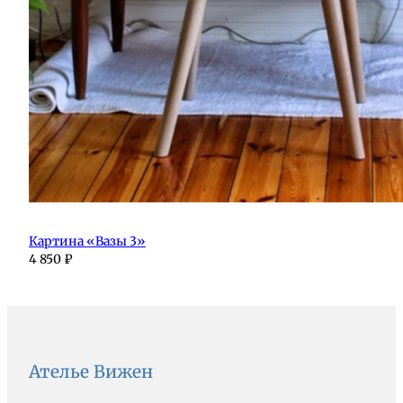
Картина «Вазы 3»
4 850
₽
Ателье Вижен