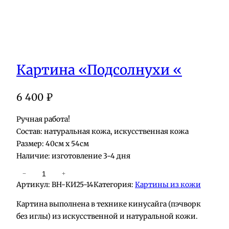
Картина «Подсолнухи «
6 400
₽
Ручная работа!
Состав: натуральная кожа, искусственная кожа
Размер: 40см х 54см
Наличие: изготовление 3-4 дня
К
−
+
Артикул:
BH-КИ25-14
Категория:
Картины из кожи
о
л
Картина выполнена в технике кинусайга (пэчворк
и
без иглы) из искусственной и натуральной кожи.
ч