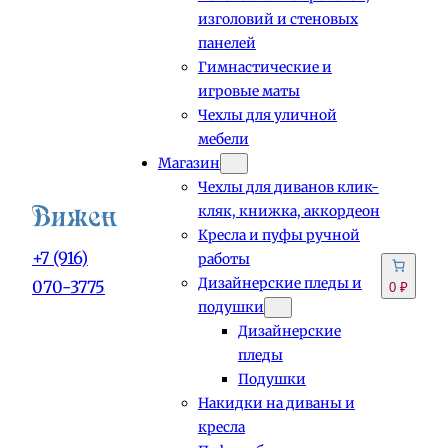
изголовий и стеновых
панелей
Гимнастические и
игровые маты
Чехлы для уличной
мебели
Магазин
Чехлы для диванов клик-
кляк, книжка, аккордеон
Кресла и пуфы ручной
+7 (916)
работы
Дизайнерские пледы и
070-3775
0 ₽
подушки
Дизайнерские
пледы
Подушки
Накидки на диваны и
кресла