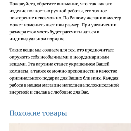
Пожалуйста, обратите внимание, что, так как это
е
изделие полностью ручной работы, его точное
с
повторение невозможно. По Вашему желанию мастер
т
может изменить цвет или размер. При увеличении
в
размера стоимость будет рассчитываться в
о
индивидуальном порядке.
т
о
Такие вещи мы создаем для тех, кто предпочитает
в
окружать себя необычными и неординарными
а
вещами. Эта картина станет украшением Вашей
р
комнаты, а также ее можно преподнести в качестве
а
оригинального подарка для Ваших близких. Каждая
К
работа в нашем магазине наполнена положительной
а
энергией и сделана с любовью для Вас.
р
т
и
Похожие товары
н
а
"