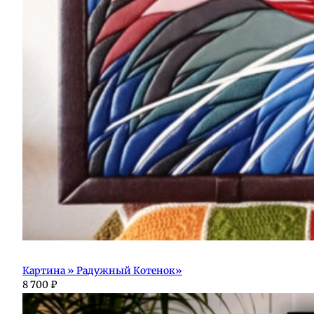
Картина » Радужный Котенок»
8 700
₽