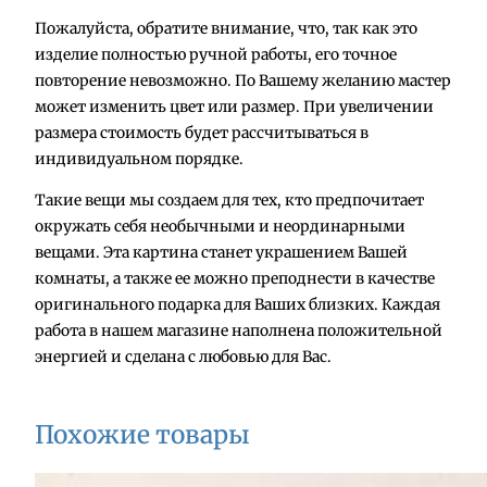
ч
Пожалуйста, обратите внимание, что, так как это
е
изделие полностью ручной работы, его точное
с
повторение невозможно. По Вашему желанию мастер
т
может изменить цвет или размер. При увеличении
в
размера стоимость будет рассчитываться в
о
индивидуальном порядке.
т
о
Такие вещи мы создаем для тех, кто предпочитает
в
окружать себя необычными и неординарными
а
вещами. Эта картина станет украшением Вашей
р
комнаты, а также ее можно преподнести в качестве
а
оригинального подарка для Ваших близких. Каждая
К
работа в нашем магазине наполнена положительной
а
энергией и сделана с любовью для Вас.
р
т
и
Похожие товары
н
а