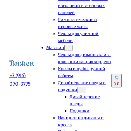
изголовий и стеновых
панелей
Гимнастические и
игровые маты
Чехлы для уличной
мебели
Магазин
Чехлы для диванов клик-
кляк, книжка, аккордеон
Кресла и пуфы ручной
+7 (916)
работы
Дизайнерские пледы и
070-3775
0 ₽
подушки
Дизайнерские
пледы
Подушки
Накидки на диваны и
кресла