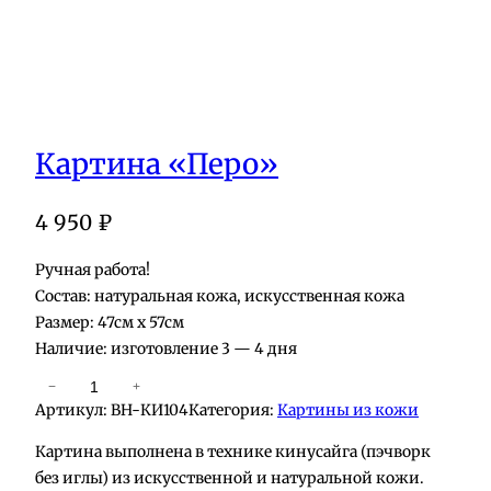
Картина «Перо»
4 950
₽
Ручная работа!
Состав: натуральная кожа, искусственная кожа
Размер: 47см х 57см
Наличие: изготовление 3 — 4 дня
К
−
+
Артикул:
BH-КИ104
Категория:
Картины из кожи
о
л
Картина выполнена в технике кинусайга (пэчворк
и
без иглы) из искусственной и натуральной кожи.