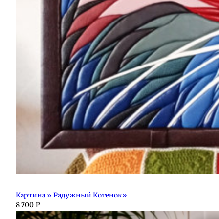
Картина » Радужный Котенок»
8 700
₽