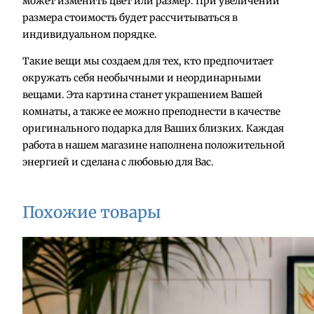
может изменить цвет или размер. При увеличении
в
размера стоимость будет рассчитываться в
о
индивидуальном порядке.
т
о
Такие вещи мы создаем для тех, кто предпочитает
в
окружать себя необычными и неординарными
а
вещами. Эта картина станет украшением Вашей
р
комнаты, а также ее можно преподнести в качестве
а
оригинального подарка для Ваших близких. Каждая
К
работа в нашем магазине наполнена положительной
а
энергией и сделана с любовью для Вас.
р
т
и
Похожие товары
н
а
"
О
л
е