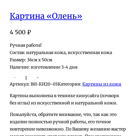
Картина «Олень»
4 500
₽
Ручная работа!
Состав: натуральная кожа, искусственная кожа
Размер: 36см х 50см
Наличие: изготовление 3-4 дня
К
−
+
Артикул:
BH-КИ20-03
Категория:
Картины из кожи
о
л
Картина выполнена в технике кинусайга (пэчворк
и
без иглы) из искусственной и натуральной кожи.
ч
Пожалуйста, обратите внимание, что, так как это
е
изделие полностью ручной работы, его точное
с
повторение невозможно. По Вашему желанию мастер
т