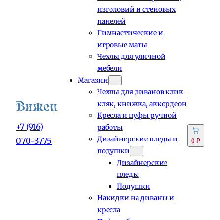
изголовий и стеновых
панелей
Гимнастические и
игровые маты
Чехлы для уличной
мебели
Магазин
Чехлы для диванов клик-
кляк, книжка, аккордеон
Кресла и пуфы ручной
+7 (916)
работы
Дизайнерские пледы и
070-3775
0 ₽
подушки
Дизайнерские
пледы
Подушки
Накидки на диваны и
кресла