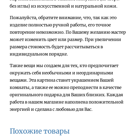
и
без иглы) из искусственной и натуральной кожи.
ч
Пожалуйста, обратите внимание, что, так как это
е
изделие полностью ручной работы, его точное
с
повторение невозможно. По Вашему желанию мастер
т
может изменить цвет или размер. При увеличении
в
размера стоимость будет рассчитываться в
о
индивидуальном порядке.
т
о
Такие вещи мы создаем для тех, кто предпочитает
в
окружать себя необычными и неординарными
а
вещами. Эта картина станет украшением Вашей
р
комнаты, а также ее можно преподнести в качестве
а
оригинального подарка для Ваших близких. Каждая
К
работа в нашем магазине наполнена положительной
а
энергией и сделана с любовью для Вас.
р
т
и
Похожие товары
н