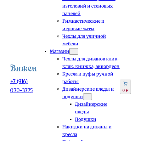
изголовий и стеновых
панелей
Гимнастические и
игровые маты
Чехлы для уличной
мебели
Магазин
Чехлы для диванов клик-
кляк, книжка, аккордеон
Кресла и пуфы ручной
+7 (916)
работы
Дизайнерские пледы и
070-3775
0 ₽
подушки
Дизайнерские
пледы
Подушки
Накидки на диваны и
кресла