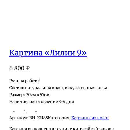
Картина «Лилии 9»
6 800
₽
Ручная работа!
Состав: натуральная кожа, искусственная кожа
Размер: 70см х 57см
Наличие: изготовление 3-4 дня
К
−
+
Артикул:
BH-КИ88
Категория:
Картины из кожи
о
л
Картина выполнена в технике кинусайга (пэчворк