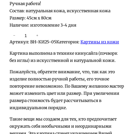
Ручная работа!
Состав: натуральная кожа, искусственная кожа
Размер: 45см х 80см
Наличие: изготовление 3-4 дня
К
−
+
Артикул:
BH-КИ25-05
Категория:
Картины из кожи
о
л
Картина выполнена в технике кинусайга (пэчворк
и
без иглы) из искусственной и натуральной кожи.
ч
Пожалуйста, обратите внимание, что, так как это
е
изделие полностью ручной работы, его точное
с
повторение невозможно. По Вашему желанию мастер
т
может изменить цвет или размер. При увеличении
в
размера стоимость будет рассчитываться в
о
индивидуальном порядке.
т
о
Такие вещи мы создаем для тех, кто предпочитает
в
окружать себя необычными и неординарными
а
вещами. Эта картина станет украшением Вашей