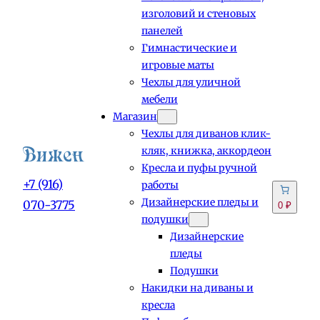
изголовий и стеновых
панелей
Гимнастические и
игровые маты
Чехлы для уличной
мебели
Магазин
Чехлы для диванов клик-
кляк, книжка, аккордеон
Кресла и пуфы ручной
+7 (916)
работы
Дизайнерские пледы и
070-3775
0 ₽
подушки
Дизайнерские
пледы
Подушки
Накидки на диваны и
кресла