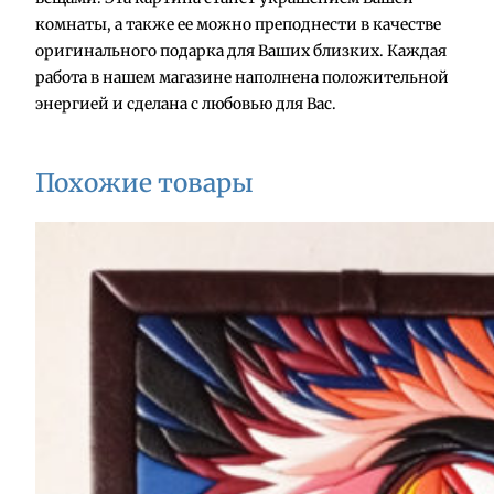
р
комнаты, а также ее можно преподнести в качестве
а
оригинального подарка для Ваших близких. Каждая
К
работа в нашем магазине наполнена положительной
а
энергией и сделана с любовью для Вас.
р
т
и
Похожие товары
н
а
"
К
о
т
ы
"