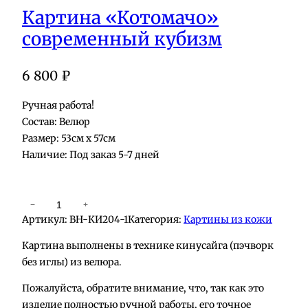
Картина «Котомачо»
современный кубизм
6 800
₽
Ручная работа!
Состав: Велюр
Размер: 53см х 57см
Наличие: Под заказ 5-7 дней
К
−
+
Артикул:
BH-КИ204-1
Категория:
Картины из кожи
о
л
Картина выполнены в технике кинусайга (пэчворк
и
без иглы) из велюра.
ч
Пожалуйста, обратите внимание, что, так как это
е
изделие полностью ручной работы, его точное
с