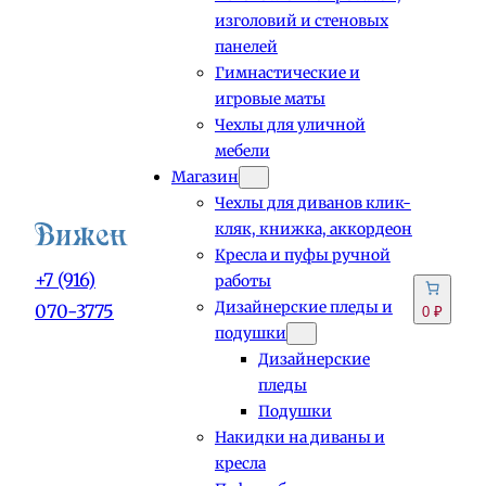
изголовий и стеновых
панелей
Гимнастические и
игровые маты
Чехлы для уличной
мебели
Магазин
Чехлы для диванов клик-
кляк, книжка, аккордеон
Кресла и пуфы ручной
+7 (916)
работы
Дизайнерские пледы и
070-3775
0 ₽
подушки
Дизайнерские
пледы
Подушки
Накидки на диваны и
кресла