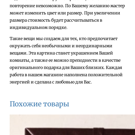
повторение невозможно. По Вашему желанию мастер
т
может изменить цвет или размер. При увеличении
в
размера стоимость будет рассчитываться в
о
индивидуальном порядке.
т
о
Такие вещи мы создаем для тех, кто предпочитает
в
окружать себя необычными и неординарными
а
вещами. Эта картина станет украшением Вашей
р
комнаты, а также ее можно преподнести в качестве
а
оригинального подарка для Ваших близких. Каждая
К
работа в нашем магазине наполнена положительной
а
энергией и сделана с любовью для Вас.
р
т
и
Похожие товары
н
а
"
К