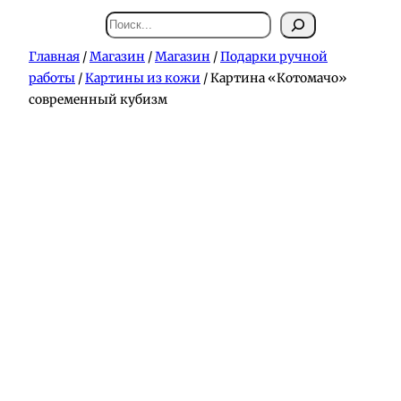
Поиск
Главная
/
Магазин
/
Магазин
/
Подарки ручной
работы
/
Картины из кожи
/ Картина «Котомачо»
современный кубизм