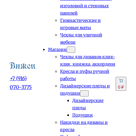
изголовий и стеновых
панелей
Гимнастические и
игровые маты
Чехлы для уличной
мебели
Магазин
Чехлы для диванов клик-
кляк, книжка, аккордеон
Кресла и пуфы ручной
+7 (916)
работы
Дизайнерские пледы и
070-3775
0 ₽
подушки
Дизайнерские
пледы
Подушки
Накидки на диваны и
кресла