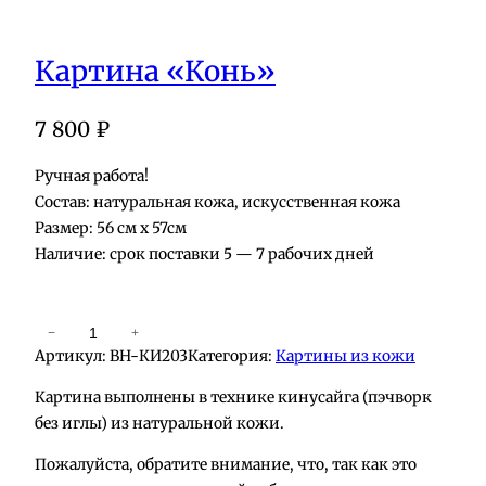
Картина «Конь»
7 800
₽
Ручная работа!
Состав: натуральная кожа, искусственная кожа
Размер: 56 см х 57см
Наличие: срок поставки 5 — 7 рабочих дней
К
−
+
Артикул:
BH-КИ203
Категория:
Картины из кожи
о
л
Картина выполнены в технике кинусайга (пэчворк
и
без иглы) из натуральной кожи.
ч
Пожалуйста, обратите внимание, что, так как это
е