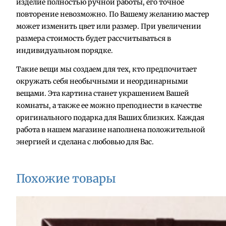
изделие полностью ручной работы, его точное
с
повторение невозможно. По Вашему желанию мастер
т
может изменить цвет или размер. При увеличении
в
размера стоимость будет рассчитываться в
о
индивидуальном порядке.
т
о
Такие вещи мы создаем для тех, кто предпочитает
в
окружать себя необычными и неординарными
а
вещами. Эта картина станет украшением Вашей
р
комнаты, а также ее можно преподнести в качестве
а
оригинального подарка для Ваших близких. Каждая
К
работа в нашем магазине наполнена положительной
а
энергией и сделана с любовью для Вас.
р
т
и
Похожие товары
н
а
"
К