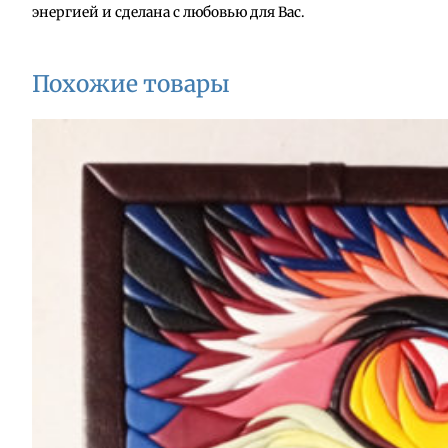
энергией и сделана с любовью для Вас.
т
и
н
Похожие товары
а
"
К
о
ф
е
й
н
а
я
"