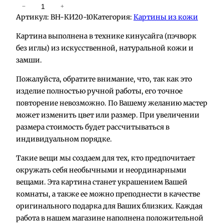
К
−
+
Артикул:
BH-КИ20-10
Категория:
Картины из кожи
о
л
Картина выполнена в технике кинусайга (пэчворк
и
без иглы) из искусственной, натуральной кожи и
ч
замши.
е
Пожалуйста, обратите внимание, что, так как это
с
изделие полностью ручной работы, его точное
т
повторение невозможно. По Вашему желанию мастер
в
может изменить цвет или размер. При увеличении
о
размера стоимость будет рассчитываться в
т
индивидуальном порядке.
о
в
Такие вещи мы создаем для тех, кто предпочитает
а
окружать себя необычными и неординарными
р
вещами. Эта картина станет украшением Вашей
а
комнаты, а также ее можно преподнести в качестве
К
оригинального подарка для Ваших близких. Каждая
а
работа в нашем магазине наполнена положительной
р