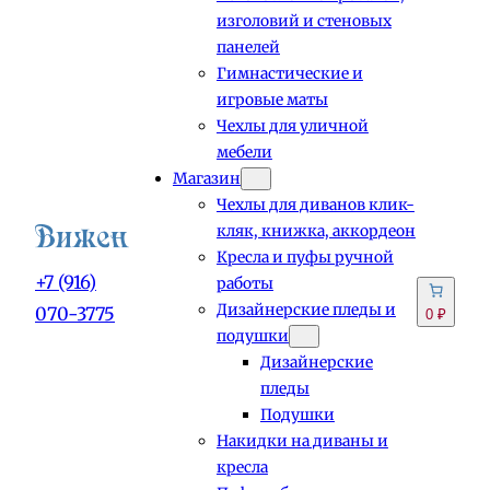
изголовий и стеновых
панелей
Гимнастические и
игровые маты
Чехлы для уличной
мебели
Магазин
Чехлы для диванов клик-
кляк, книжка, аккордеон
Кресла и пуфы ручной
+7 (916)
работы
Дизайнерские пледы и
070-3775
0 ₽
подушки
Дизайнерские
пледы
Подушки
Накидки на диваны и
кресла