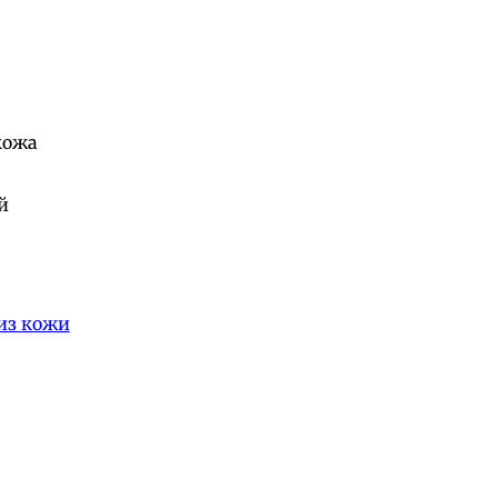
кожа
й
из кожи