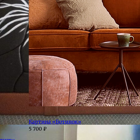
Картина «Ботинок»
5 700
₽
 тигр»