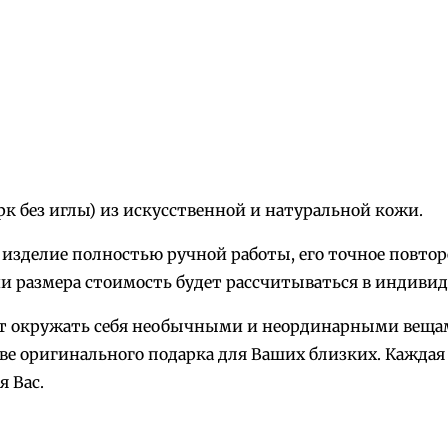
т
в
о
т
о
в
а
к без иглы) из искусственной и натуральной кожи.
р
а
то изделие полностью ручной работы, его точное повт
К
и размера стоимость будет рассчитываться в индивид
а
ает окружать себя необычными и неординарными веща
р
ве оригинального подарка для Ваших близких. Каждая
т
 Вас.
и
н
а