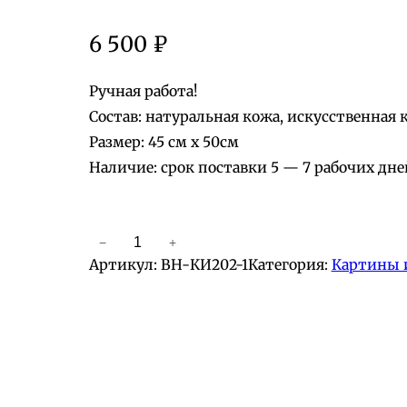
6 500
₽
Ручная работа!
Состав: натуральная кожа, искусственная 
Размер: 45 см х 50см
Наличие: срок поставки 5 — 7 рабочих дне
−
+
К
Артикул:
BH-КИ202-1
Категория:
Картины 
о
л
и
ч
е
с