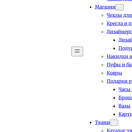
Магазин
Чехлы для
Кресла и 
Дизайнерс
Диза
Поду
Накидки н
Пуфы и б
Ковры
Подарки р
Часы
Брош
Вазы
Карт
Ткани
Каталог т