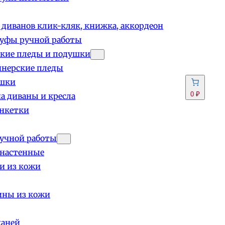
 диванов клик-кляк, книжка, аккордеон
пуфы ручной работы
кие пледы и подушки
йнерские пледы
шки
0 ₽
а диваны и кресла
анкетки
учной работы
 настенные
и из кожи
ины из кожи
каней