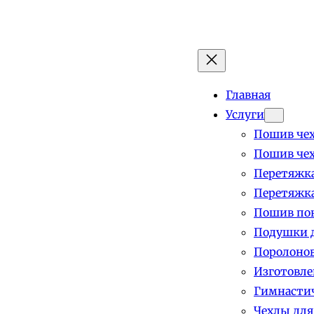
Главная
Услуги
Пошив чех
Пошив чех
Перетяжка
Перетяжка
Пошив пок
Подушки д
Поролоно
Изготовле
Гимнастич
Чехлы для