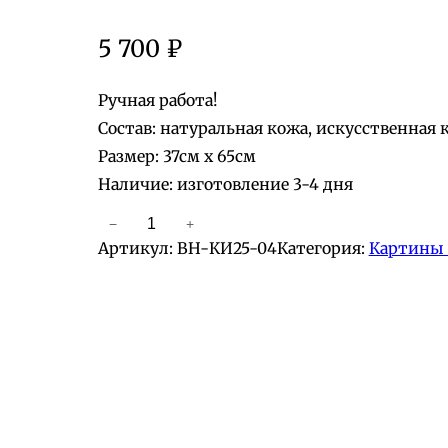
5 700
₽
Ручная работа!
Состав: натуральная кожа, искусственная 
Размер: 37см х 65см
Наличие: изготовление 3-4 дня
−
+
К
Артикул:
BH-КИ25-04
Категория:
Картины 
о
л
и
ч
е
с
т