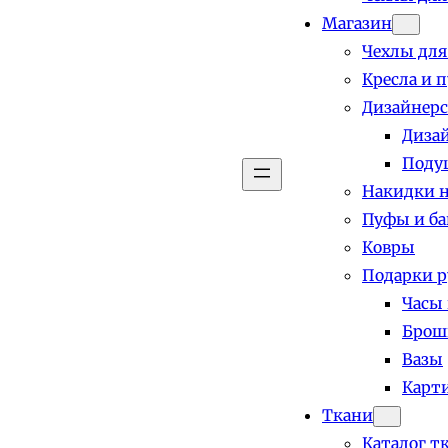
Магазин
Чехлы для
Кресла и 
Дизайнерс
Диза
Поду
Накидки н
Пуфы и б
Ковры
Подарки р
Часы
Брош
Вазы
Карт
Ткани
Каталог т