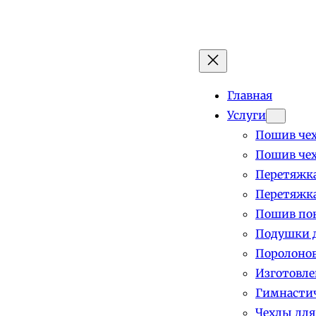
Главная
Услуги
Пошив чех
Пошив чех
Перетяжка
Перетяжка
Пошив пок
Подушки д
Поролоно
Изготовле
Гимнастич
Чехлы для