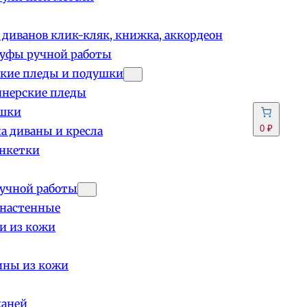
 диванов клик-кляк, книжка, аккордеон
пуфы ручной работы
кие пледы и подушки
йнерские пледы
шки
0 ₽
а диваны и кресла
анкетки
учной работы
 настенные
и из кожи
ины из кожи
каней