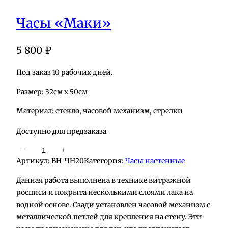
Часы «Маки»
5 800
₽
Под заказ 10 рабочих дней.
Размер: 32см х 50см
Материал: стекло, часовой механизм, стрелки
Доступно для предзаказа
К
−
+
Артикул:
ВН-ЧН20
Категория:
Часы настенные
о
л
Данная работа выполнена в технике витражной
и
росписи и покрыта несколькими слоями лака на
ч
водной основе. Сзади установлен часовой механизм с
е
металлической петлей для крепления на стену. Эти
с