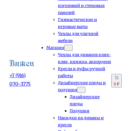
изголовий и стеновых
панелей
Гимнастические и
игровые маты
Чехлы для уличной
мебели
Магазин
Чехлы для диванов клик-
кляк, книжка, аккордеон
Кресла и пуфы ручной
+7 (916)
работы
Дизайнерские пледы и
070-3775
0 ₽
подушки
Дизайнерские
пледы
Подушки
Накидки на диваны и
кресла