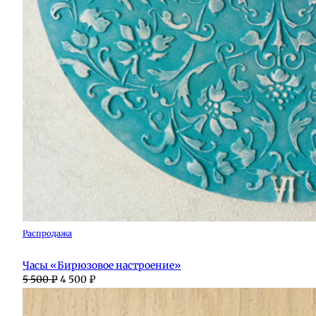
Продаваемый
Распродажа
товар
Часы «Бирюзовое настроение»
Первоначальная
Текущая
5 500
₽
4 500
₽
цена
цена:
составляла
4