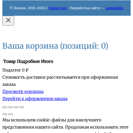
© Вижен, 2018–2026 |
vision-1.ru
Разработка сайта —
Lapushkin
Ваша корзина
(позиций: 0)
Товар
Подробнее
Итого
Подытог
0 ₽
Стоимость доставки рассчитывается при оформлении
Товары
заказа.
Просмотр корзины
в
Перейти к оформлению заказа
корзине
Мы используем cookie-файлы для наилучшего
представления нашего сайта. Продолжая использовать этот