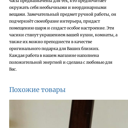
часы предназначены для тех, кто предпочитает
т
окружать себя необычными и неординарными
в
вещами. Замечательный предмет ручной работы, он
о
подчеркнёт своеобразие интерьера, придаст
т
помещению шарм и создаст особое настроение. Эти
о
часики станут украшением вашей кухни, комнаты, а
в
также их можно преподнести в качестве
а
оригинального подарка для Ваших близких.
р
Каждая работа в нашем магазине наполнена
а
положительной энергией и сделана с любовью для
Ч
Вас.
а
с
ы
Похожие товары
"
М
а
к
и