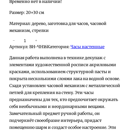
Временно нет в наличии!
Размер: 20×30 см
Материал: дерево, заготовка для часов, часовой
механизм, стрелки
К
−
+
Артикул:
BH-ЧН16
Категория:
Часы настенные
о
л
Данная работа выполнена в технике декупаж с
и
элементами художественной росписи акриловыми
ч
красками, использованием структурной пасты и
е
покрыта несколькими слоями лака на водной основе.
с
Сзади установлен часовой механизм с металлической
т
петлей для крепления на стену. Эти часы
в
предназначены для тех, кто предпочитает окружать
о
себя необычными и неординарными вещами.
т
Замечательный предмет ручной работы, он
о
подчеркнёт своеобразие интерьера, придаст
в
помещению шарм и создаст особое настроение. Эти