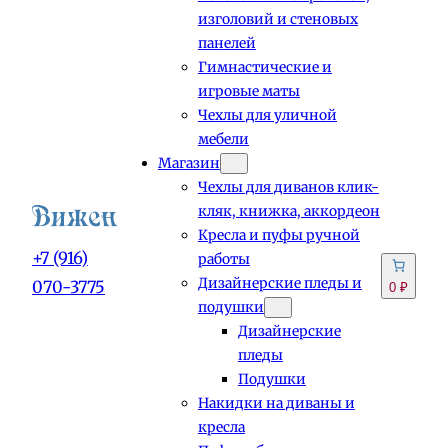
изголовий и стеновых
панелей
Гимнастические и
игровые маты
Чехлы для уличной
мебели
Магазин
Чехлы для диванов клик-
кляк, книжка, аккордеон
Кресла и пуфы ручной
+7 (916)
работы
Дизайнерские пледы и
070-3775
0 ₽
подушки
Дизайнерские
пледы
Подушки
Накидки на диваны и
кресла