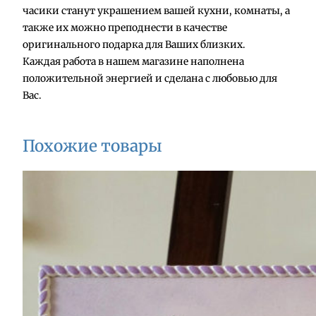
а
часики станут украшением вашей кухни, комнаты, а
р
также их можно преподнести в качестве
а
оригинального подарка для Ваших близких.
Ч
Каждая работа в нашем магазине наполнена
а
положительной энергией и сделана с любовью для
с
Вас.
ы
"
К
Похожие товары
л
а
с
с
и
к
а
"