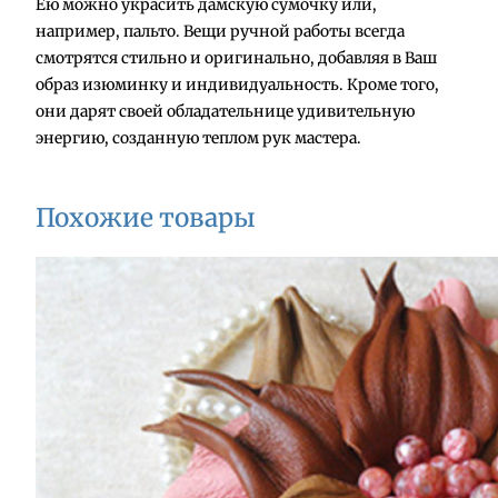
Ею можно украсить дамскую сумочку или,
ч
например, пальто. Вещи ручной работы всегда
е
смотрятся стильно и оригинально, добавляя в Ваш
с
образ изюминку и индивидуальность. Кроме того,
т
они дарят своей обладательнице удивительную
в
энергию, созданную теплом рук мастера.
о
т
о
Похожие товары
в
а
р
а
Б
р
о
ш
ь
"