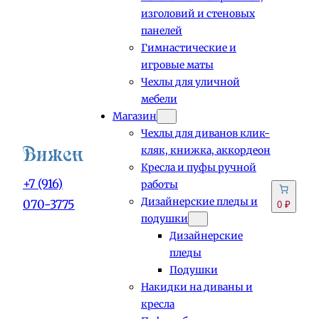
изголовий и стеновых
панелей
Гимнастические и
игровые маты
Чехлы для уличной
мебели
Магазин
Чехлы для диванов клик-
кляк, книжка, аккордеон
Кресла и пуфы ручной
+7 (916)
работы
Дизайнерские пледы и
070-3775
0 ₽
подушки
Дизайнерские
пледы
Подушки
Накидки на диваны и
кресла