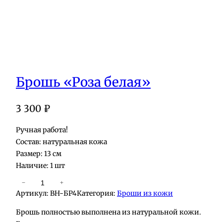
Брошь «Роза белая»
3 300
₽
Ручная работа!
Состав: натуральная кожа
Размер: 13 см
Наличие: 1 шт
К
−
+
Артикул:
BH-БР4
Категория:
Броши из кожи
о
л
Брошь полностью выполнена из натуральной кожи.
и