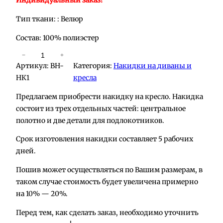
Индивидуальный заказ!
Тип ткани: : Велюр
Состав: 100% полиэстер
К
−
+
Артикул:
BH-
Категория:
Накидки на диваны и
о
НК1
кресла
л
и
Предлагаем приобрести накидку на кресло. Накидка
ч
состоит из трех отдельных частей: центральное
е
полотно и две детали для подлокотников.
с
Срок изготовления накидки составляет 5 рабочих
т
дней.
в
о
Пошив может осуществляться по Вашим размерам, в
т
таком случае стоимость будет увеличена примерно
о
на 10% — 20%.
в
а
Перед тем, как сделать заказ, необходимо уточнить