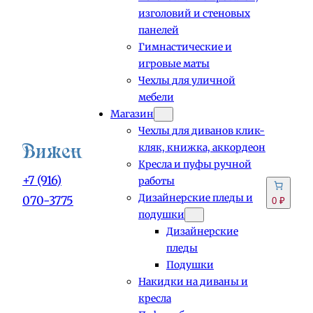
изголовий и стеновых
панелей
Гимнастические и
игровые маты
Чехлы для уличной
мебели
Магазин
Чехлы для диванов клик-
кляк, книжка, аккордеон
Кресла и пуфы ручной
+7 (916)
работы
Дизайнерские пледы и
070-3775
0 ₽
подушки
Дизайнерские
пледы
Подушки
Накидки на диваны и
кресла