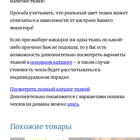
р
наличие ткани!
а
Просьба учитывать, что реальный цвет ткани может
Н
отличаться в зависимости от настроек Вашего
а
монитора!
к
и
Если при выборе накидки ни одна ткань по какой-
д
либо причине Вам не подошла, то у Вас есть
к
возможность дополнительно посмотреть варианты
а
тканей в
основном каталоге
– в таком случае
н
стоимость чехла будет рассчитываться в
а
индивидуальном порядке.
к
Посмотреть полный каталог тканей
р
Дополнительно ознакомится с вариантами пошива
е
чехлов на диваны можно
здесь
.
с
л
о
Похожие товары