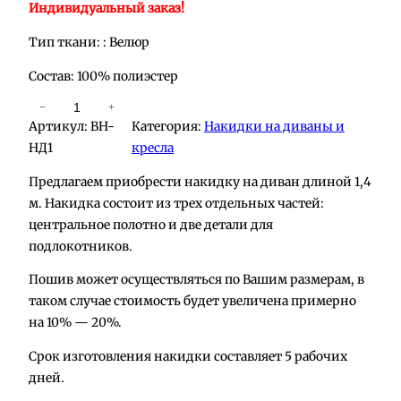
Индивидуальный заказ!
Тип ткани: : Велюр
Состав: 100% полиэстер
К
−
+
Артикул:
BH-
Категория:
Накидки на диваны и
о
НД1
кресла
л
и
Предлагаем приобрести накидку на диван длиной 1,4
ч
м. Накидка состоит из трех отдельных частей:
е
центральное полотно и две детали для
с
подлокотников.
т
Пошив может осуществляться по Вашим размерам, в
в
таком случае стоимость будет увеличена примерно
о
на 10% — 20%.
т
о
Срок изготовления накидки составляет 5 рабочих
в
дней.
а