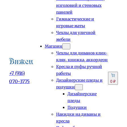
изголовий и стеновых
панелей
Гимнастические и
игровые маты
Чехлы для уличной
мебели
Магазин
Чехлы для диванов клик-
кляк, книжка, аккордеон
Кресла и пуфы ручной
+7 (916)
работы
Дизайнерские пледы и
070-3775
0 ₽
подушки
Дизайнерские
пледы
Подушки
Накидки на диваны и
кресла