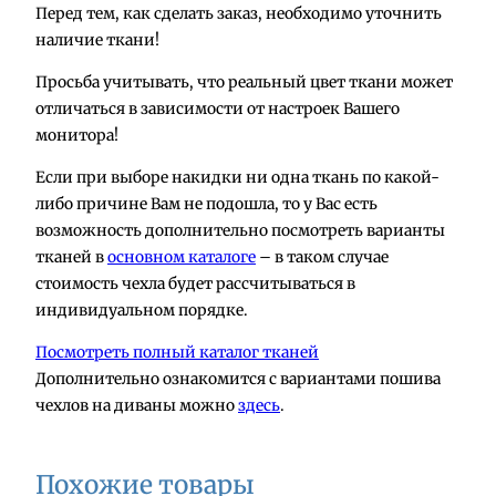
р
Перед тем, как сделать заказ, необходимо уточнить
а
наличие ткани!
Н
Просьба учитывать, что реальный цвет ткани может
а
отличаться в зависимости от настроек Вашего
к
монитора!
и
д
Если при выборе накидки ни одна ткань по какой-
к
либо причине Вам не подошла, то у Вас есть
а
возможность дополнительно посмотреть варианты
н
тканей в
основном каталоге
– в таком случае
а
стоимость чехла будет рассчитываться в
д
индивидуальном порядке.
и
Посмотреть полный каталог тканей
в
Дополнительно ознакомится с вариантами пошива
а
чехлов на диваны можно
здесь
.
н
1
,
Похожие товары
4