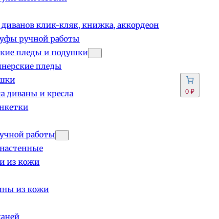
 диванов клик-кляк, книжка, аккордеон
пуфы ручной работы
кие пледы и подушки
йнерские пледы
шки
0 ₽
а диваны и кресла
анкетки
учной работы
 настенные
и из кожи
ины из кожи
каней