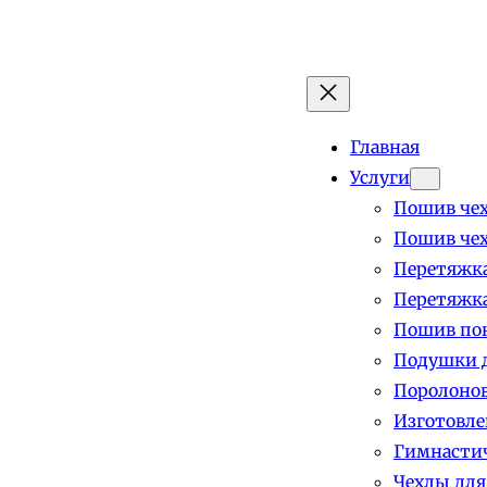
Главная
Услуги
Пошив чех
Пошив чех
Перетяжка
Перетяжка
Пошив пок
Подушки д
Поролоно
Изготовле
Гимнастич
Чехлы для