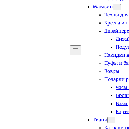
Магазин
Чехлы для
Кресла и 
Дизайнерс
Диза
Поду
Накидки н
Пуфы и б
Ковры
Подарки р
Часы
Брош
Вазы
Карт
Ткани
Каталог т