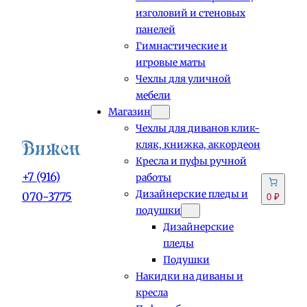
изголовий и стеновых
панелей
Гимнастические и
игровые маты
Чехлы для уличной
мебели
Магазин
Чехлы для диванов клик-
кляк, книжка, аккордеон
Кресла и пуфы ручной
+7 (916)
работы
Дизайнерские пледы и
070-3775
0 ₽
подушки
Дизайнерские
пледы
Подушки
Накидки на диваны и
кресла