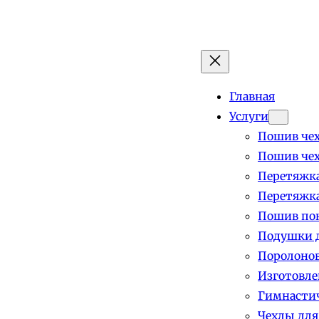
Главная
Услуги
Пошив чех
Пошив чех
Перетяжка
Перетяжка
Пошив пок
Подушки д
Поролоно
Изготовле
Гимнастич
Чехлы для