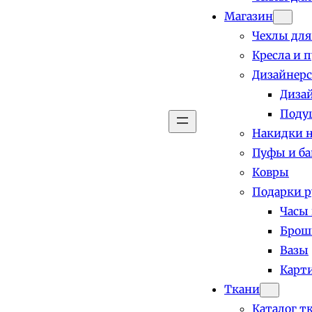
Магазин
Чехлы для
Кресла и 
Дизайнерс
Диза
Поду
Накидки н
Пуфы и б
Ковры
Подарки р
Часы
Брош
Вазы
Карт
Ткани
Каталог т