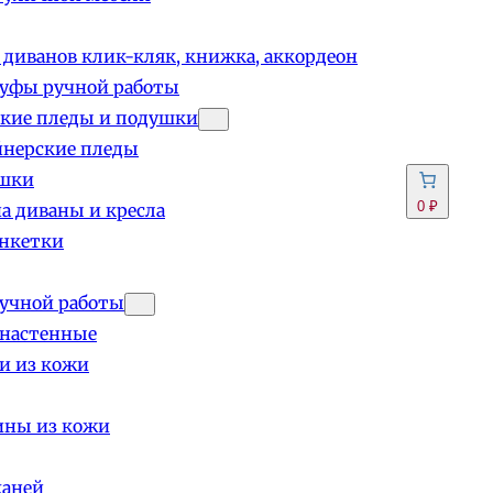
 диванов клик-кляк, книжка, аккордеон
пуфы ручной работы
кие пледы и подушки
йнерские пледы
шки
0 ₽
а диваны и кресла
анкетки
учной работы
 настенные
и из кожи
ины из кожи
каней