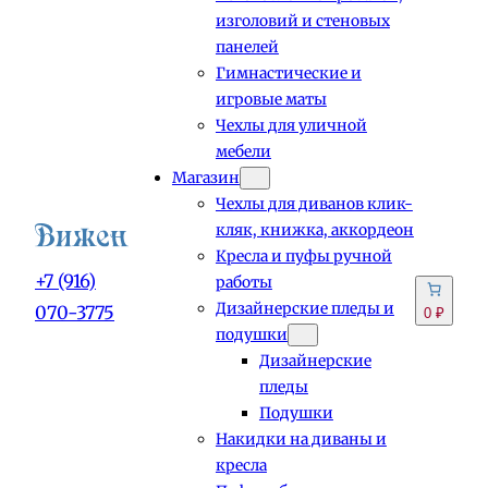
изголовий и стеновых
панелей
Гимнастические и
игровые маты
Чехлы для уличной
мебели
Магазин
Чехлы для диванов клик-
кляк, книжка, аккордеон
Кресла и пуфы ручной
+7 (916)
работы
Дизайнерские пледы и
070-3775
0 ₽
подушки
Дизайнерские
пледы
Подушки
Накидки на диваны и
кресла