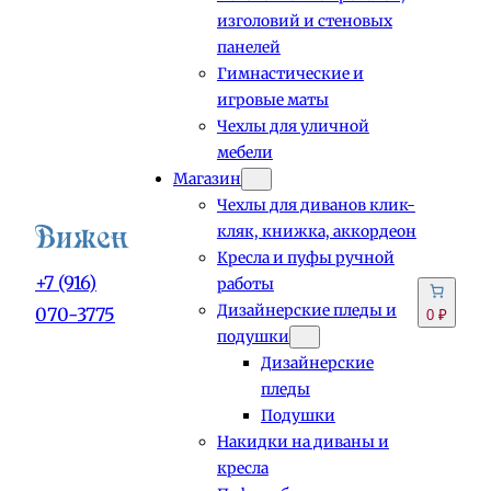
изголовий и стеновых
панелей
Гимнастические и
игровые маты
Чехлы для уличной
мебели
Магазин
Чехлы для диванов клик-
кляк, книжка, аккордеон
Кресла и пуфы ручной
+7 (916)
работы
Дизайнерские пледы и
070-3775
0 ₽
подушки
Дизайнерские
пледы
Подушки
Накидки на диваны и
кресла