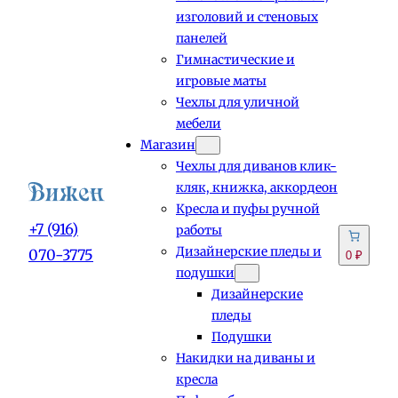
изголовий и стеновых
панелей
Гимнастические и
игровые маты
Чехлы для уличной
мебели
Магазин
Чехлы для диванов клик-
кляк, книжка, аккордеон
Кресла и пуфы ручной
+7 (916)
работы
Дизайнерские пледы и
070-3775
0 ₽
подушки
Дизайнерские
пледы
Подушки
Накидки на диваны и
кресла