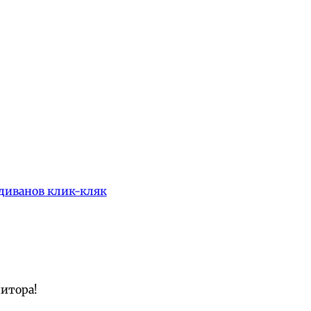
диванов клик-кляк
нитора!