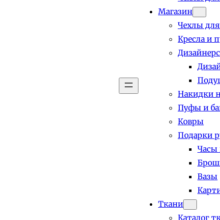
Магазин
Чехлы для
Кресла и 
Дизайнерс
Диза
Поду
Накидки н
Пуфы и б
Ковры
Подарки р
Часы
Брош
Вазы
Карт
Ткани
Каталог т