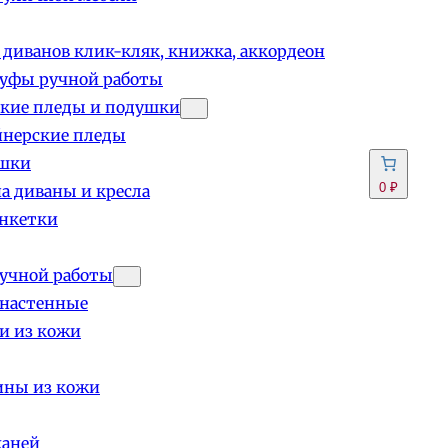
 диванов клик-кляк, книжка, аккордеон
пуфы ручной работы
кие пледы и подушки
йнерские пледы
шки
0 ₽
а диваны и кресла
анкетки
учной работы
 настенные
и из кожи
ины из кожи
каней