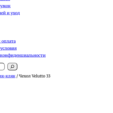
сумок
ей и уход
и оплата
 условия
 конфиденциальности
ик-кляк
/ Чехол Velutto 33