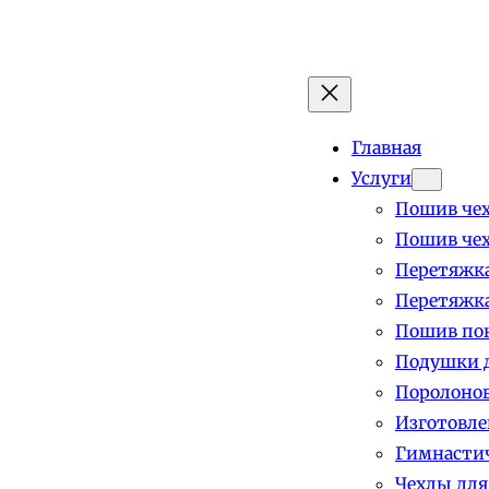
Главная
Услуги
Пошив чех
Пошив чех
Перетяжка
Перетяжка
Пошив пок
Подушки д
Поролоно
Изготовле
Гимнастич
Чехлы для