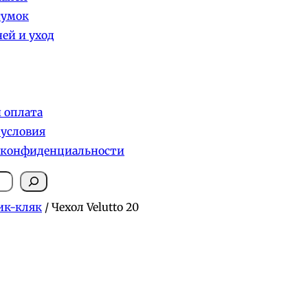
сумок
ей и уход
и оплата
 условия
 конфиденциальности
ик-кляк
/ Чехол Velutto 20