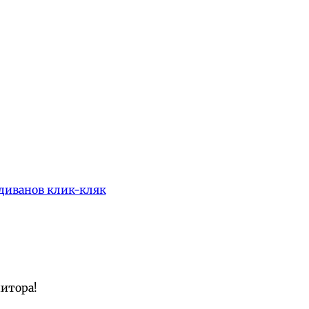
диванов клик-кляк
нитора!