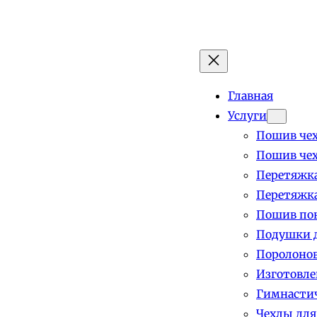
Главная
Услуги
Пошив чех
Пошив чех
Перетяжка
Перетяжка
Пошив пок
Подушки д
Поролоно
Изготовле
Гимнастич
Чехлы для