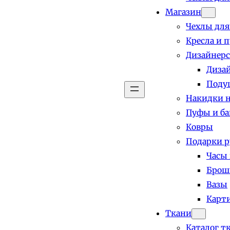
Магазин
Чехлы для
Кресла и 
Дизайнерс
Диза
Поду
Накидки н
Пуфы и б
Ковры
Подарки р
Часы
Брош
Вазы
Карт
Ткани
Каталог т