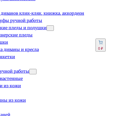
 диванов клик-кляк, книжка, аккордеон
пуфы ручной работы
кие пледы и подушки
йнерские пледы
шки
0 ₽
а диваны и кресла
анкетки
учной работы
 настенные
и из кожи
ины из кожи
каней