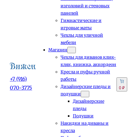
изголовий и стеновых
панелей
Гимнастические и
игровые маты
Чехлы для уличной
мебели
Магазин
Чехлы для диванов клик-
кляк, книжка, аккордеон
Кресла и пуфы ручной
+7 (916)
работы
Дизайнерские пледы и
070-3775
0 ₽
подушки
Дизайнерские
пледы
Подушки
Накидки на диваны и
кресла