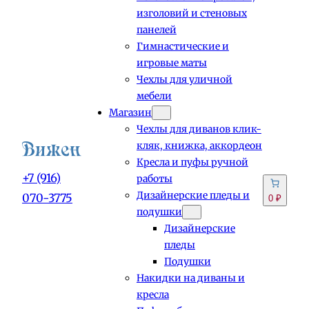
изголовий и стеновых
панелей
Гимнастические и
игровые маты
Чехлы для уличной
мебели
Магазин
Чехлы для диванов клик-
кляк, книжка, аккордеон
Кресла и пуфы ручной
+7 (916)
работы
Дизайнерские пледы и
070-3775
0 ₽
подушки
Дизайнерские
пледы
Подушки
Накидки на диваны и
кресла