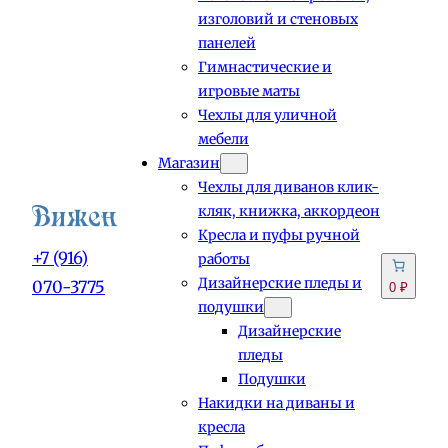
изголовий и стеновых
панелей
Гимнастические и
игровые маты
Чехлы для уличной
мебели
Магазин
Чехлы для диванов клик-
кляк, книжка, аккордеон
Кресла и пуфы ручной
+7 (916)
работы
Дизайнерские пледы и
070-3775
0 ₽
подушки
Дизайнерские
пледы
Подушки
Накидки на диваны и
кресла