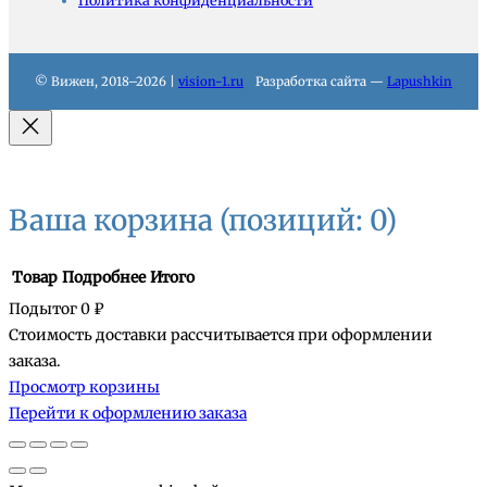
Политика конфиденциальности
© Вижен, 2018–2026 |
vision-1.ru
Разработка сайта —
Lapushkin
Ваша корзина
(позиций: 0)
Товар
Подробнее
Итого
Подытог
0 ₽
Стоимость доставки рассчитывается при оформлении
Товары
заказа.
Просмотр корзины
в
Перейти к оформлению заказа
корзине