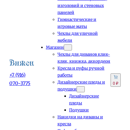
изголовий и стеновых
панелей
Гимнастические и
игровые маты
Чехлы для уличной
мебели
Магазин
Чехлы для диванов клик-
кляк, книжка, аккордеон
Кресла и пуфы ручной
+7 (916)
работы
Дизайнерские пледы и
070-3775
0 ₽
подушки
Дизайнерские
пледы
Подушки
Накидки на диваны и
кресла