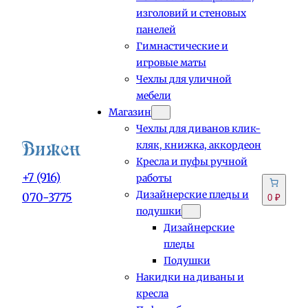
изголовий и стеновых
панелей
Гимнастические и
игровые маты
Чехлы для уличной
мебели
Магазин
Чехлы для диванов клик-
кляк, книжка, аккордеон
Кресла и пуфы ручной
+7 (916)
работы
Дизайнерские пледы и
070-3775
0 ₽
подушки
Дизайнерские
пледы
Подушки
Накидки на диваны и
кресла