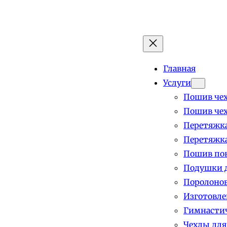
Главная
Услуги
Пошив чех
Пошив чех
Перетяжка
Перетяжка
Пошив пок
Подушки д
Поролоно
Изготовле
Гимнастич
Чехлы для