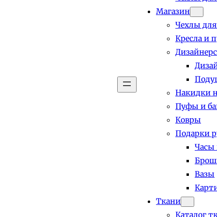
Магазин
Чехлы для
Кресла и 
Дизайнерс
Диза
Поду
Накидки н
Пуфы и б
Ковры
Подарки р
Часы
Брош
Вазы
Карт
Ткани
Каталог т