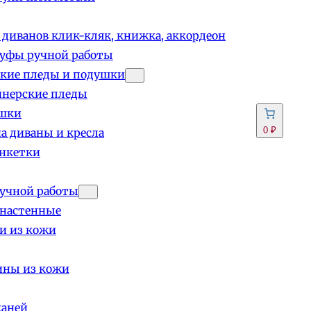
 диванов клик-кляк, книжка, аккордеон
пуфы ручной работы
кие пледы и подушки
йнерские пледы
шки
0 ₽
а диваны и кресла
анкетки
учной работы
 настенные
и из кожи
ины из кожи
каней