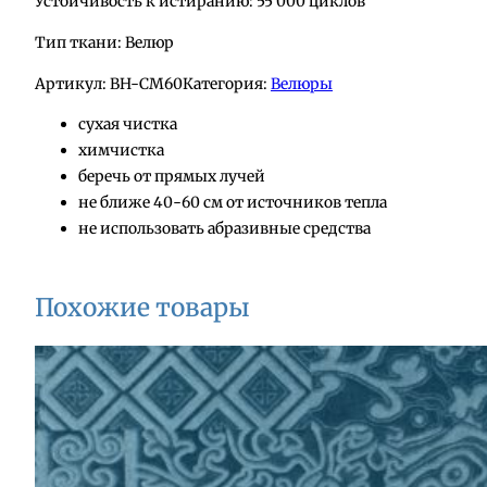
Устойчивость к истиранию: 55 000 циклов
Тип ткани: Велюр
Артикул:
BH-СМ60
Категория:
Велюры
сухая чистка
химчистка
беречь от прямых лучей
не ближе 40-60 см от источников тепла
не использовать абразивные средства
Похожие товары