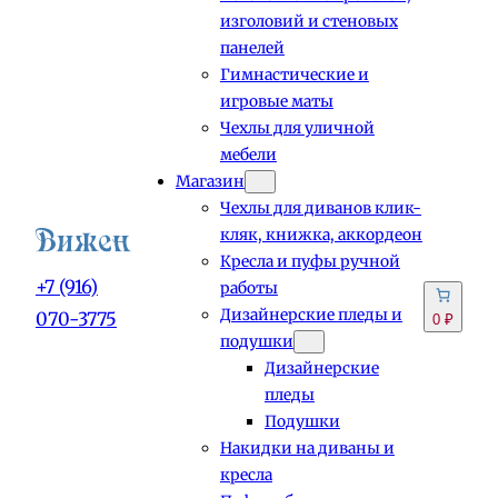
изголовий и стеновых
панелей
Гимнастические и
игровые маты
Чехлы для уличной
мебели
Магазин
Чехлы для диванов клик-
кляк, книжка, аккордеон
Кресла и пуфы ручной
+7 (916)
работы
Дизайнерские пледы и
070-3775
0 ₽
подушки
Дизайнерские
пледы
Подушки
Накидки на диваны и
кресла