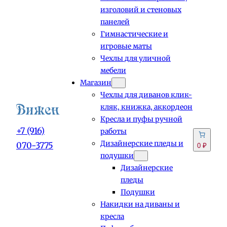
изголовий и стеновых
панелей
Гимнастические и
игровые маты
Чехлы для уличной
мебели
Магазин
Чехлы для диванов клик-
кляк, книжка, аккордеон
Кресла и пуфы ручной
+7 (916)
работы
Дизайнерские пледы и
070-3775
0 ₽
подушки
Дизайнерские
пледы
Подушки
Накидки на диваны и
кресла