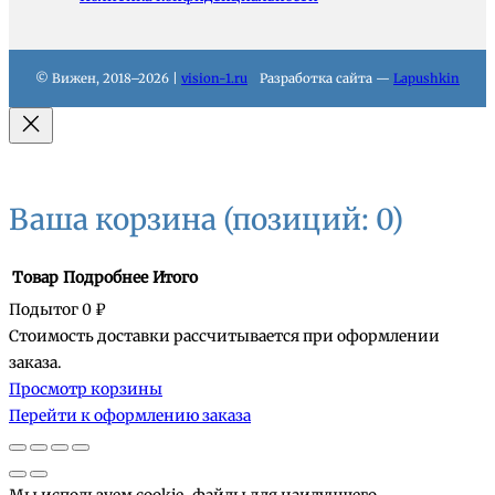
© Вижен, 2018–2026 |
vision-1.ru
Разработка сайта —
Lapushkin
Ваша корзина
(позиций: 0)
Товар
Подробнее
Итого
Подытог
0 ₽
Стоимость доставки рассчитывается при оформлении
Товары
заказа.
Просмотр корзины
в
Перейти к оформлению заказа
корзине
Мы используем cookie-файлы для наилучшего