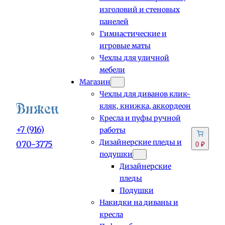
изголовий и стеновых
панелей
Гимнастические и
игровые маты
Чехлы для уличной
мебели
Магазин
Чехлы для диванов клик-
кляк, книжка, аккордеон
Кресла и пуфы ручной
+7 (916)
работы
Дизайнерские пледы и
070-3775
0 ₽
подушки
Дизайнерские
пледы
Подушки
Накидки на диваны и
кресла