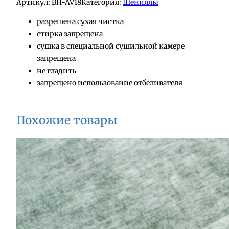
Артикул:
BH-AV18
Категория:
Шениллы
разрешена сухая чистка
стирка запрещена
сушка в специальной сушильной камере
запрещена
не гладить
запрещено использование отбеливателя
Похожие товары