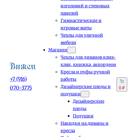
изголовий и стеновых
панелей
Гимнастические и
игровые маты
Чехлы для уличной
мебели
Магазин
Чехлы для диванов клик-
кляк, книжка, аккордеон
Кресла и пуфы ручной
+7 (916)
работы
Дизайнерские пледы и
070-3775
0 ₽
подушки
Дизайнерские
пледы
Подушки
Накидки на диваны и
кресла