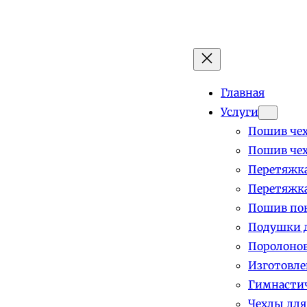
Главная
Услуги
Пошив чех
Пошив чех
Перетяжка
Перетяжка
Пошив пок
Подушки д
Поролоно
Изготовле
Гимнастич
Чехлы для