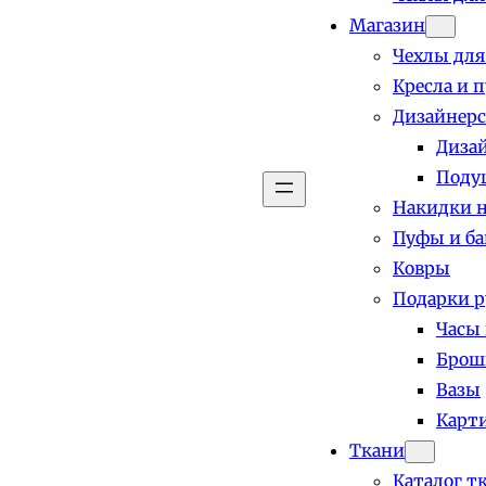
Магазин
Чехлы для
Кресла и 
Дизайнерс
Диза
Поду
Накидки н
Пуфы и б
Ковры
Подарки р
Часы
Брош
Вазы
Карт
Ткани
Каталог т