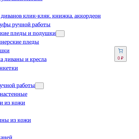
 диванов клик-кляк, книжка, аккордеон
пуфы ручной работы
кие пледы и подушки
йнерские пледы
шки
0 ₽
а диваны и кресла
анкетки
учной работы
 настенные
и из кожи
ины из кожи
каней