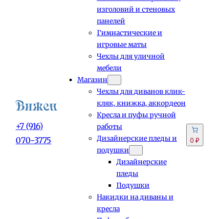
изголовий и стеновых
панелей
Гимнастические и
игровые маты
Чехлы для уличной
мебели
Магазин
Чехлы для диванов клик-
кляк, книжка, аккордеон
Кресла и пуфы ручной
+7 (916)
работы
Дизайнерские пледы и
070-3775
0 ₽
подушки
Дизайнерские
пледы
Подушки
Накидки на диваны и
кресла