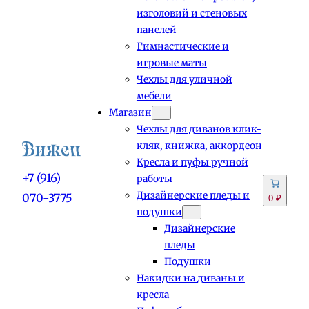
изголовий и стеновых
панелей
Гимнастические и
игровые маты
Чехлы для уличной
мебели
Магазин
Чехлы для диванов клик-
кляк, книжка, аккордеон
Кресла и пуфы ручной
+7 (916)
работы
Дизайнерские пледы и
070-3775
0 ₽
подушки
Дизайнерские
пледы
Подушки
Накидки на диваны и
кресла