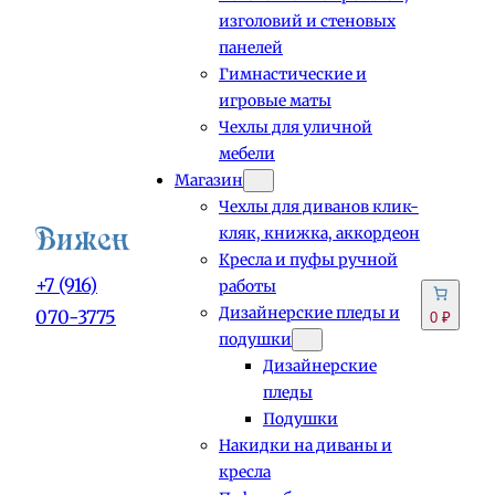
изголовий и стеновых
панелей
Гимнастические и
игровые маты
Чехлы для уличной
мебели
Магазин
Чехлы для диванов клик-
кляк, книжка, аккордеон
Кресла и пуфы ручной
+7 (916)
работы
Дизайнерские пледы и
070-3775
0 ₽
подушки
Дизайнерские
пледы
Подушки
Накидки на диваны и
кресла