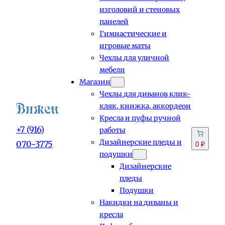
изголовий и стеновых
панелей
Гимнастические и
игровые маты
Чехлы для уличной
мебели
Магазин
Чехлы для диванов клик-
кляк, книжка, аккордеон
Кресла и пуфы ручной
+7 (916)
работы
Дизайнерские пледы и
070-3775
0 ₽
подушки
Дизайнерские
пледы
Подушки
Накидки на диваны и
кресла