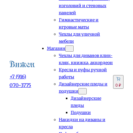
изголовий и стеновых
панелей
Гимнастические и
игровые маты
Чехлы для уличной
мебели
Магазин
Чехлы для диванов клик-
кляк, книжка, аккордеон
Кресла и пуфы ручной
+7 (916)
работы
Дизайнерские пледы и
070-3775
0 ₽
подушки
Дизайнерские
пледы
Подушки
Накидки на диваны и
кресла