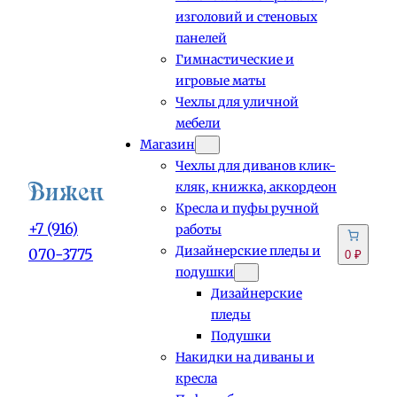
изголовий и стеновых
панелей
Гимнастические и
игровые маты
Чехлы для уличной
мебели
Магазин
Чехлы для диванов клик-
кляк, книжка, аккордеон
Кресла и пуфы ручной
+7 (916)
работы
Дизайнерские пледы и
070-3775
0 ₽
подушки
Дизайнерские
пледы
Подушки
Накидки на диваны и
кресла