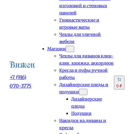
изголовий и стеновых
панелей
Гимнастические и
игровые маты
Чехлы для уличной
мебели
Магазин
Чехлы для диванов клик-
кляк, книжка, аккордеон
Кресла и пуфы ручной
+7 (916)
работы
Дизайнерские пледы и
070-3775
0 ₽
подушки
Дизайнерские
пледы
Подушки
Накидки на диваны и
кресла