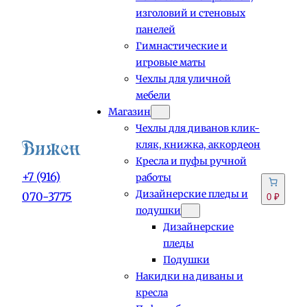
изголовий и стеновых
панелей
Гимнастические и
игровые маты
Чехлы для уличной
мебели
Магазин
Чехлы для диванов клик-
кляк, книжка, аккордеон
Кресла и пуфы ручной
+7 (916)
работы
Дизайнерские пледы и
070-3775
0 ₽
подушки
Дизайнерские
пледы
Подушки
Накидки на диваны и
кресла